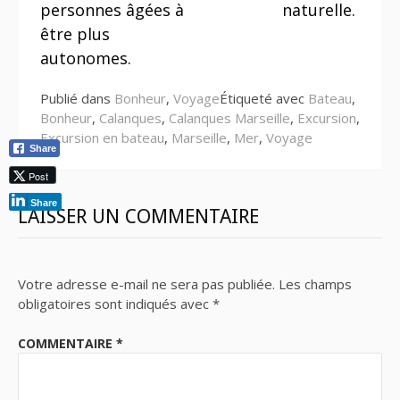
suite
personnes âgées à
naturelle.
être plus
autonomes.
Publié dans
Bonheur
,
Voyage
Étiqueté avec
Bateau
,
Bonheur
,
Calanques
,
Calanques Marseille
,
Excursion
,
Excursion en bateau
,
Marseille
,
Mer
,
Voyage
Share
Post
Share
LAISSER UN COMMENTAIRE
Votre adresse e-mail ne sera pas publiée.
Les champs
obligatoires sont indiqués avec
*
COMMENTAIRE
*