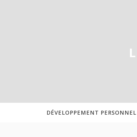
Aller
au
contenu
L
DÉVELOPPEMENT PERSONNEL