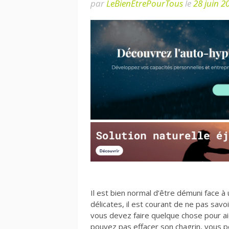
par
LeBienEtrePourTous
le
28 juin 2
Il est bien normal d’être démuni face à
délicates, il est courant de ne pas savo
vous devez faire quelque chose pour aid
pouvez pas effacer son chagrin, vous po