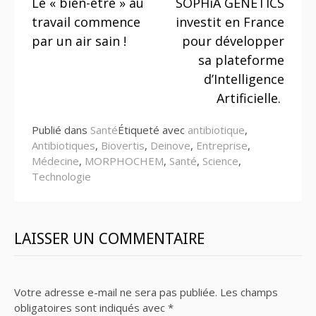
Le « bien-être » au
SOPHiA GENETICS
la
travail commence
investit en France
suite
par un air sain !
pour développer
sa plateforme
d’Intelligence
Artificielle.
Publié dans
Santé
Étiqueté avec
antibiotique
,
Antibiotiques
,
Biovertis
,
Deinove
,
Entreprise
,
Médecine
,
MORPHOCHEM
,
Santé
,
Science
,
Technologie
LAISSER UN COMMENTAIRE
Votre adresse e-mail ne sera pas publiée.
Les champs
obligatoires sont indiqués avec
*