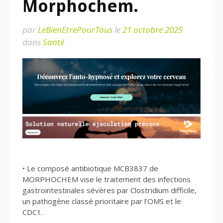
Morphochem.
par
LeBienEtrePourTous
le
21 octobre 2025
dans
Santé
• Le composé antibiotique MCB3837 de
MORPHOCHEM vise le traitement des infections
gastrointestinales sévères par Clostridium difficile,
un pathogène classé prioritaire par l’OMS et le
CDC1.