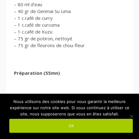
– 80 ml d’eau
– 40 gr de Genmai Su Lima
– 1 c.café de curry
– 1 c.café de curcuma
– 1 c.café de Kuzu
– 75 gr de potiron, nettoyé
– 75 gr de fleurons de chou-fleur
Préparation (55mn)
Cuire le riz noir
Nous utilisons des cookies pour vous garantir la meilleure
expérience sur notre site web. Si vous continuez à utiliser ce
site, nous supposerons que vous en êtes satisfait.
OK
Faire mijoter l’échalote hachée avec la gousse d’ail
dans l’huile d’olive. Ajouter le riz et mouillez avec le