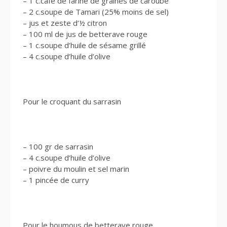
– 1 c.café de farine de graines de caroube
– 2 c.soupe de Tamari (25% moins de sel)
– jus et zeste d’½ citron
– 100 ml de jus de betterave rouge
– 1 c.soupe d’huile de sésame grillé
– 4 c.soupe d’huile d’olive
Pour le croquant du sarrasin
– 100 gr de sarrasin
– 4 c.soupe d’huile d’olive
– poivre du moulin et sel marin
– 1 pincée de curry
Pour le houmous de betterave rouge