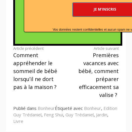
Vos données restent confidentielles et aucun spam ne 
Lire
Article précédent
Article suivant
Comment
Premières
la
appréhender le
vacances avec
suite
sommeil de bébé
bébé, comment
lorsqu’il ne dort
préparer
pas à la maison ?
efficacement sa
valise ?
Publié dans
Bonheur
Étiqueté avec
Bonheur
,
Edition
Guy Trédaniel
,
Feng Shui
,
Guy Trédaniel
,
Jardin
,
Livre