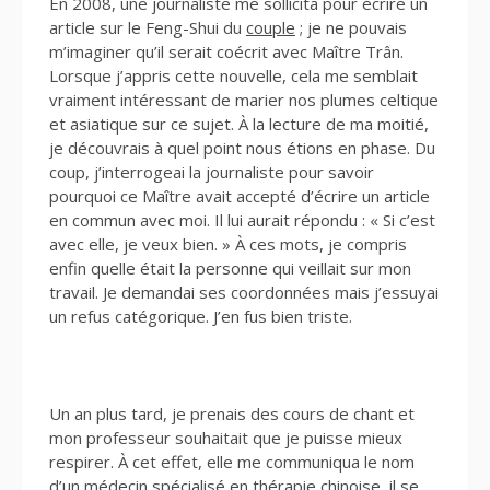
En 2008, une journaliste me sollicita pour écrire un
article sur le Feng-Shui du
couple
; je ne pouvais
m’imaginer qu’il serait coécrit avec Maître Trân.
Lorsque j’appris cette nouvelle, cela me semblait
vraiment intéressant de marier nos plumes celtique
et asiatique sur ce sujet. À la lecture de ma moitié,
je découvrais à quel point nous étions en phase. Du
coup, j’interrogeai la journaliste pour savoir
pourquoi ce Maître avait accepté d’écrire un article
en commun avec moi. Il lui aurait répondu : « Si c’est
avec elle, je veux bien. » À ces mots, je compris
enfin quelle était la personne qui veillait sur mon
travail. Je demandai ses coordonnées mais j’essuyai
un refus catégorique. J’en fus bien triste.
Un an plus tard, je prenais des cours de chant et
mon professeur souhaitait que je puisse mieux
respirer. À cet effet, elle me communiqua le nom
d’un médecin spécialisé en thérapie chinoise, il se