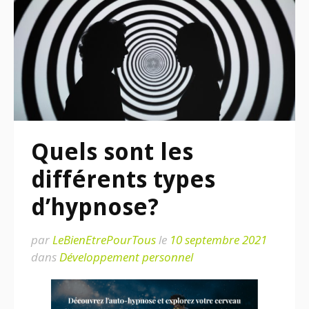
Quels sont les
différents types
d’hypnose?
par
LeBienEtrePourTous
le
10 septembre 2021
dans
Développement personnel