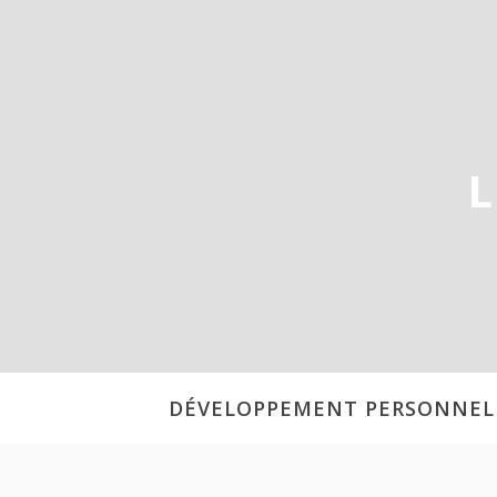
Aller
au
contenu
L
DÉVELOPPEMENT PERSONNEL