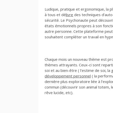
Ludique, pratique et ergonomique, la p
à tous et dé
livre
des techniques d’auto-
sécurité. Le Psychonaute peut découvrir
états émotionnels propres à son fonct
autre personne. Cette plateforme peut
souhaitent compléter un travail en hyp
Chaque mois un nouveau thème est propo
thèmes attrayants. Ceux-ci sont reparti
soi et au bien-être ( l’estime de soi, l
développement personnel
( la performa
dernière plus exploratoire liée à l’exp
commun (découvrir son animal totem, le
rêve lucide, etc).