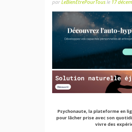
par
LeBienEtrePourTous
le
17 décem
Psychonaute, la plateforme en lig
pour lâcher prise avec son quotid
vivre des expéri