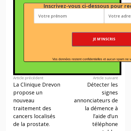
Inscrivez-vous ci-dessous pour rec
Vos données restent confidentielles et aucun spam ne 
Lire
Article précédent
Article suivant
La Clinique Drevon
Détecter les
la
propose un
signes
suite
nouveau
annonciateurs de
traitement des
la démence à
cancers localisés
l’aide d’un
de la prostate.
téléphone