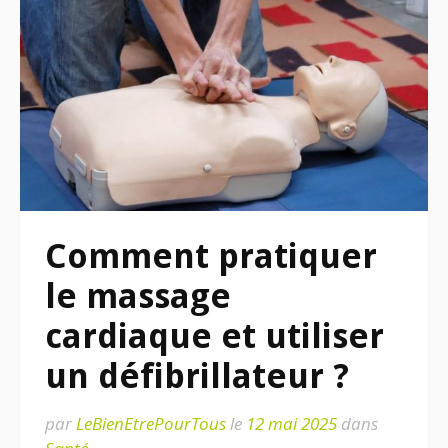
Comment pratiquer
le massage
cardiaque et utiliser
un défibrillateur ?
par
LeBienEtrePourTous
le
12 mai 2025
dans