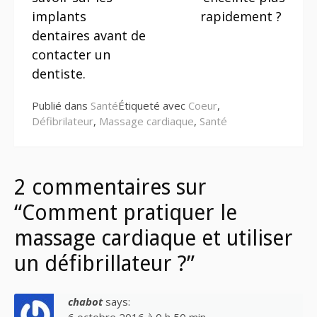
suite
implants
rapidement ?
dentaires avant de
contacter un
dentiste.
Publié dans
Santé
Étiqueté avec
Coeur
,
Défibrilateur
,
Massage cardiaque
,
Santé
2 commentaires sur
“Comment pratiquer le
massage cardiaque et utiliser
un défibrillateur ?”
chabot
says: