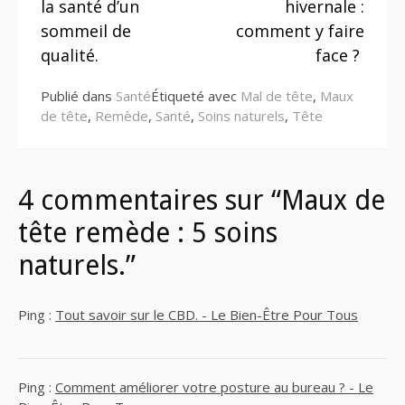
la
la santé d’un
hivernale :
suite
sommeil de
comment y faire
qualité.
face ?
Publié dans
Santé
Étiqueté avec
Mal de tête
,
Maux
de tête
,
Remède
,
Santé
,
Soins naturels
,
Tête
4 commentaires sur “Maux de
tête remède : 5 soins
naturels.”
Ping :
Tout savoir sur le CBD. - Le Bien-Être Pour Tous
Ping :
Comment améliorer votre posture au bureau ? - Le