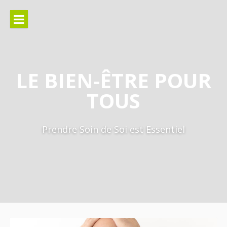
Aller
au
contenu
LE BIEN-ÊTRE POUR
TOUS
Prendre Soin de Soi est Essentiel