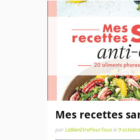
Mes recettes san
par
LeBienEtrePourTous
le
9 octobr