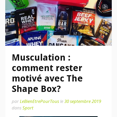
Musculation :
comment rester
motivé avec The
Shape Box?
par
LeBienEtrePourTous
le
30 septembre 2019
dans
Sport