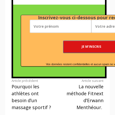
Inscrivez-vous ci-dessous pour rec
Vos données restent confidentielles et aucun spam ne 
Lire
Article précédent
Article suivant
Pourquoi les
La nouvelle
la
athlètes ont
méthode Fitnext
suite
besoin d’un
d’Erwann
massage sportif ?
Menthéour.