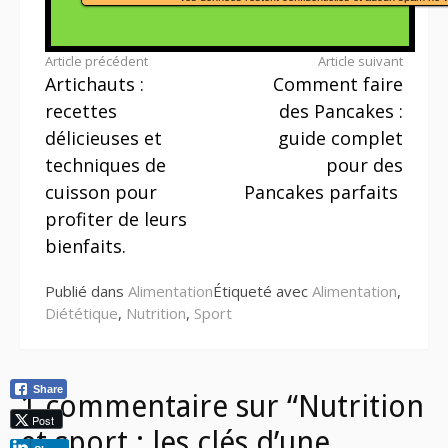
Lire
Article précédent
Article suivant
Artichauts :
Comment faire
la
recettes
des Pancakes :
suite
délicieuses et
guide complet
techniques de
pour des
cuisson pour
Pancakes parfaits
profiter de leurs
bienfaits.
Publié dans
Alimentation
Étiqueté avec
Alimentation
,
Diététique
,
Nutrition
,
Sport
Share
1 commentaire sur “Nutrition
Post
et sport : les clés d’une