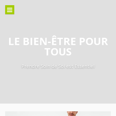
Aller
au
contenu
LE BIEN-ÊTRE POUR
TOUS
Prendre Soin de Soi est Essentiel