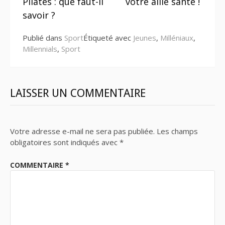
Pilates : que faut-il
votre allié santé !
suite
savoir ?
Publié dans
Sport
Étiqueté avec
Jeunes
,
Milléniaux
,
Millennials
,
Sport
LAISSER UN COMMENTAIRE
Votre adresse e-mail ne sera pas publiée.
Les champs
obligatoires sont indiqués avec
*
COMMENTAIRE
*