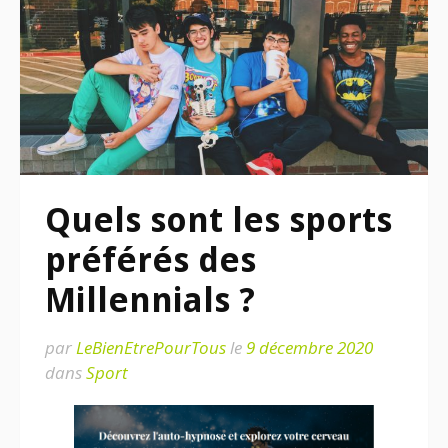
Quels sont les sports
préférés des
Millennials ?
par
LeBienEtrePourTous
le
9 décembre 2020
dans
Sport