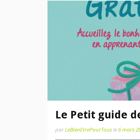
Le Petit guide d
par
LeBienEtrePourTous
le
6 mars 2