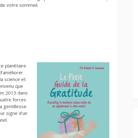
é de votre sommeil.
e planétaire
 d’améliorer
la science et
bienvenu que
 en 2015 dans
quatre forces
la gentillesse
leur signe d’un
nel.