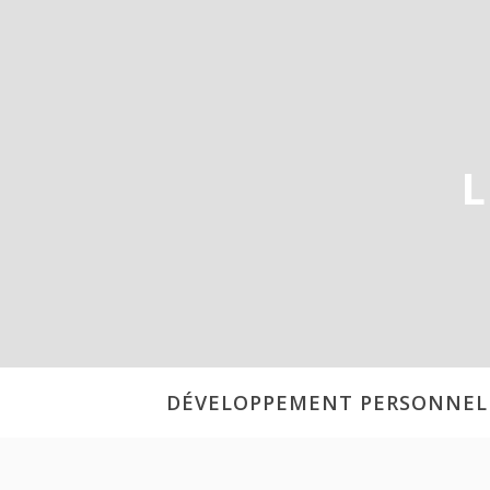
Aller
au
contenu
L
DÉVELOPPEMENT PERSONNEL