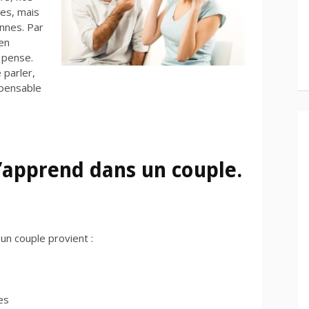
es, mais
nnes. Par
en
 pense.
 parler,
spensable
s’apprend dans un couple.
n couple provient :
es