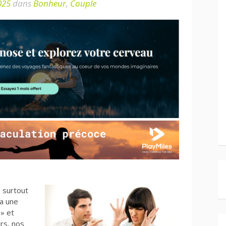
025
dans
Bonheur
,
Couple
 surtout
 a une
 » et
rs, nos