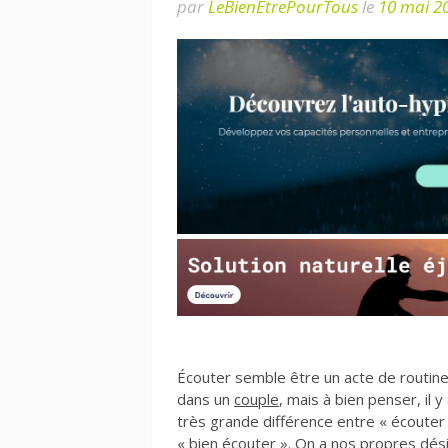
par
LeBienEtrePourTous
le
10 mai 2
Écouter semble être un acte de routine
dans un
couple
, mais à bien penser, il y
très grande différence entre « écouter
« bien écouter ». On a nos propres dési