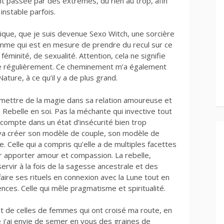
nt passée par des extrêmes, du rien au trop, afin
instable parfois.
mique, que je suis devenue Sexo Witch, une sorcière
emme qui est en mesure de prendre du recul sur ce
féminité, de sexualité. Attention, cela ne signifie
hute régulièrement. Ce cheminement m’a également
ture, à ce qu’il y a de plus grand.
, mettre de la magie dans sa relation amoureuse et
la Rebelle en soi. Pas la méchante qui invective tout
e compte dans un état d’insécurité bien trop
ui va créer son modèle de couple, son modèle de
e. Celle qui a compris qu’elle a de multiples facettes
eur apporter amour et compassion. La rebelle,
ervir à la fois de la sagesse ancestrale et des
faire ses rituels en connexion avec la Lune tout en
nces. Celle qui mêle pragmatisme et spiritualité.
et de celles de femmes qui ont croisé ma route, en
 j’ai envie de semer en vous des graines de