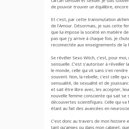
carcan sensuel et sexuel. Je suis souve
de pouvoir trouver un équilibre, encore 
Et c’est, par cette transmutation alchi
de l’Amour. Désormais, je suis cette f
que lui impose la société en matière de 
pas que j’y arrive à chaque fois. Je c
reconnectée aux enseignements de la Na
Se révéler Sexo Witch, c’est, pour moi
sensuelle. C’est s’autoriser à réveiller 
le monde, celle qui vit sans s’en rendr
souvent. Non, la rebelle, c’est celle q
sensualité, de sexualité et de jouissanc
et sait être libre avec, les accepter, l
nouvelle femme consciente qui sait se s
découvertes scientifiques. Celle qui va 
étant au fait des avancées en neuroscie
C’est donc au travers de mon histoire 
tant qu’amies ou dans mon cabinet, que