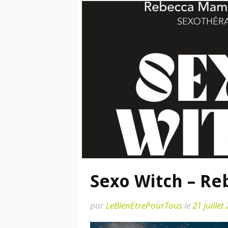
Sexo Witch – Re
par
LeBienEtrePourTous
le
21 juillet