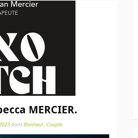
becca MERCIER.
 2023
dans
Bonheur
,
Couple