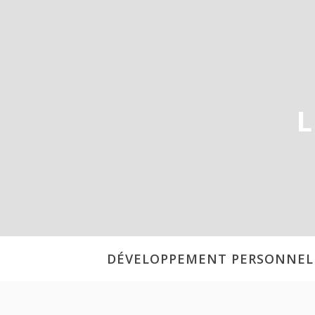
Aller
au
contenu
L
DÉVELOPPEMENT PERSONNEL