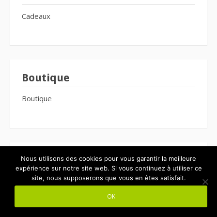
Cadeaux
Boutique
Boutique
Mentions légales
Nous utilisons des cookies pour vous garantir la meilleure
expérience sur notre site web. Si vous continuez à utiliser ce
site, nous supposerons que vous en êtes satisfait.
Mentions Légales
OK