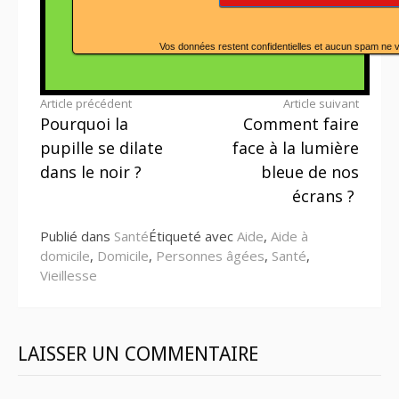
Vos données restent confidentielles et aucun spam ne 
Lire
Article précédent
Article suivant
Pourquoi la
Comment faire
la
pupille se dilate
face à la lumière
suite
dans le noir ?
bleue de nos
écrans ?
Publié dans
Santé
Étiqueté avec
Aide
,
Aide à
domicile
,
Domicile
,
Personnes âgées
,
Santé
,
Vieillesse
LAISSER UN COMMENTAIRE