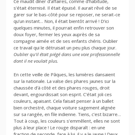
Ce maudit dîner d’affaires, comme d’habitude,
s’était éternisé. Il était épuisé. Il aurait rêvé de se
garer sur le bas-côté pour se reposer, ne serait-ce
qu’un instant… Non, il était bientôt arrivé ! D’ici
quelques minutes, il pourrait enfin retrouver son
doux foyer, fermer les yeux auprès de sa
compagne aimée et de ses enfants chéris. Oublier
ce travail qui le détruisait un peu plus chaque jour.
Oublier qu’il était piégé dans une voie professionnelle
dont il ne voulait plus.
En cette veille de Pâques, les lumières dansaient
sur la nationale. La valse des phares jaunes sur la
chaussée d’à côté et des phares rouges, droit
devant, engourdissait son esprit. C’était joli ces
couleurs, apaisant. Cela faisait penser à un ballet
bien orchestré, chaque voiture sagement alignée
sur sa rangée, en file indienne. Tiens, c’est bizarre…
Tout à coup, les couleurs s’emmêlent, elles ne sont
plus à leur place ! Le rouge disparaît : en une
fraction de seconde, face à lui, il y a le jaune ! Deux