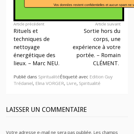
Vos données restent confidentielles et aucun spam ne 
Lire
Article précédent
Article suivant
Rituels et
Sortie hors du
la
techniques de
corps, une
suite
nettoyage
expérience à votre
énergétique des
portée. – Romain
lieux. – Marc NEU.
CLÉMENT.
Publié dans
Spiritualité
Étiqueté avec
Edition Guy
Trédaniel
,
Elina VORGER
,
Livre
,
Spiritualité
LAISSER UN COMMENTAIRE
Votre adresse e-mail ne sera pas publiée.
Les champs