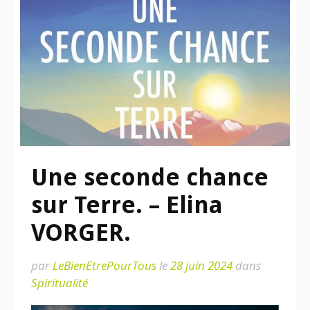
Une seconde chance
sur Terre. – Elina
VORGER.
par
LeBienEtrePourTous
le
28 juin 2024
dans
Spiritualité