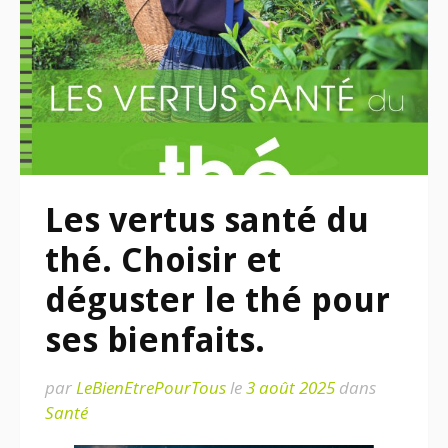
Les vertus santé du
thé. Choisir et
déguster le thé pour
ses bienfaits.
par
LeBienEtrePourTous
le
3 août 2025
dans
Santé