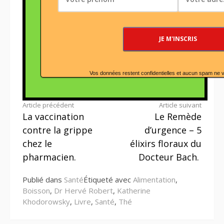
Vos données restent confidentielles et aucun spam ne 
Lire
Article précédent
Article suivant
La vaccination
Le Remède
la
contre la grippe
d’urgence – 5
suite
chez le
élixirs floraux du
pharmacien.
Docteur Bach.
Publié dans
Santé
Étiqueté avec
Alimentation
,
Boisson
,
Dr Hervé Robert
,
Katherine
Khodorowsky
,
Livre
,
Santé
,
Thé