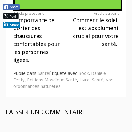
Share
Lire
Article précédent
Article suivant
Post
L’importance de
Comment le soleil
la
Share
porter des
est absolument
suite
chaussures
crucial pour votre
confortables pour
santé.
les personnes
âgées.
Publié dans
Santé
Étiqueté avec
Book
,
Danièle
Festy
,
Editions Mosaïque Santé
,
Livre
,
Santé
,
Vos
ordonnances naturelles
LAISSER UN COMMENTAIRE