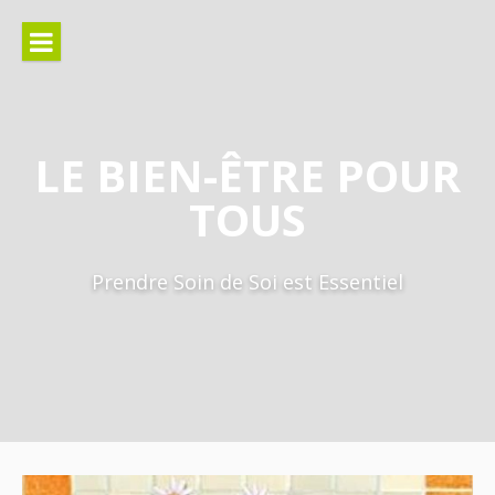
Aller
au
contenu
LE BIEN-ÊTRE POUR
TOUS
Prendre Soin de Soi est Essentiel