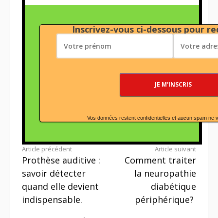
Inscrivez-vous ci-dessous pour rec
Vos données restent confidentielles et aucun spam ne 
Lire
Article précédent
Article suivant
Prothèse auditive :
Comment traiter
la
savoir détecter
la neuropathie
suite
quand elle devient
diabétique
indispensable.
périphérique?