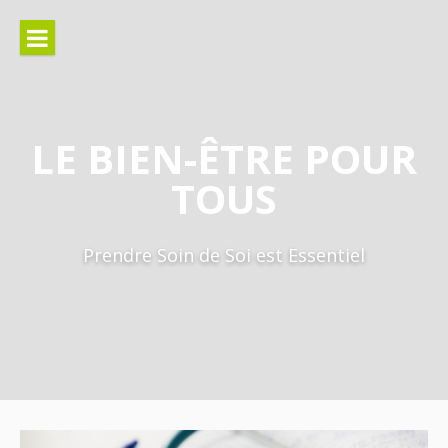
Aller
au
contenu
LE BIEN-ÊTRE POUR
TOUS
Prendre Soin de Soi est Essentiel