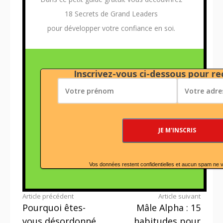
18 Secrets de Grand Leaders
pour développer votre confiance en soi.
Inscrivez-vous ci-dessous pour rec
Vos données restent confidentielles et aucun spam ne 
Lire
Article précédent
Article suivant
Pourquoi êtes-
Mâle Alpha : 15
la
vous désordonné,
habitudes pour