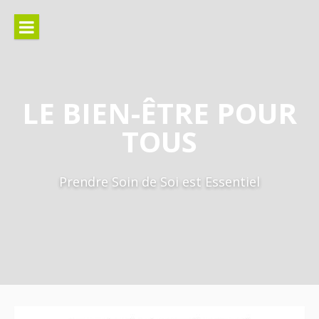
Aller
au
contenu
LE BIEN-ÊTRE POUR
TOUS
Prendre Soin de Soi est Essentiel