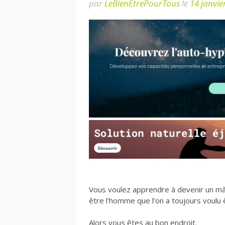
par
LeBienEtrePourTous
le
14 janvie
Vous voulez apprendre à devenir un m
être l’homme que l’on a toujours voulu 
Alors vous êtes au bon endroit.