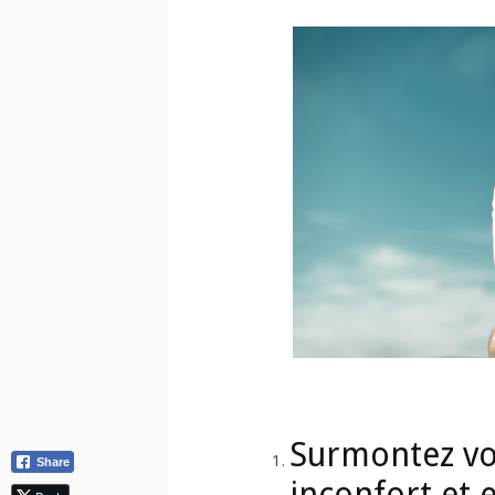
Surmontez vos
Share
inconfort et 