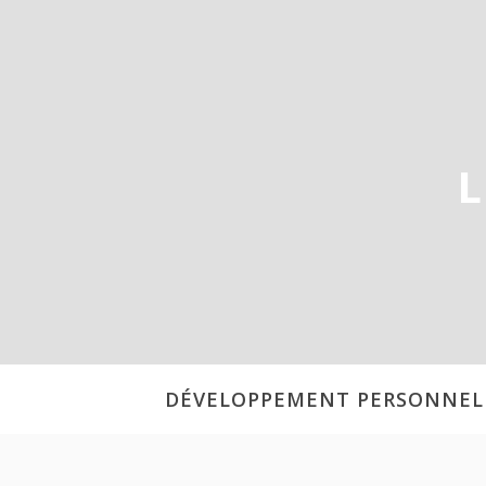
Aller
au
contenu
L
DÉVELOPPEMENT PERSONNEL