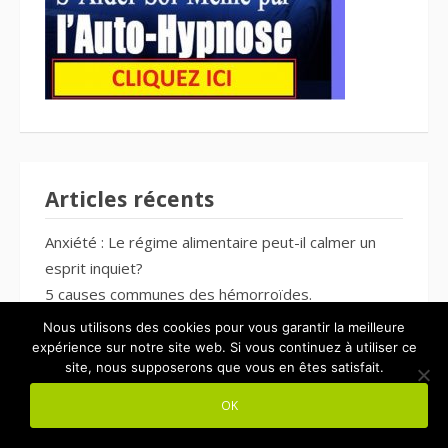
Articles récents
Anxiété : Le régime alimentaire peut-il calmer un
esprit inquiet?
5 causes communes des hémorroïdes.
Entrez dans la pratique de l’Ashtanga Yoga.
Nous utilisons des cookies pour vous garantir la meilleure
N’ayez plus peur de la mort. Arlette Triolaire.
expérience sur notre site web. Si vous continuez à utiliser ce
site, nous supposerons que vous en êtes satisfait.
Pourquoi l’anxiété provoque des douleurs
physiques ? Comprendre le lien entre le mental et
OK
le corps.