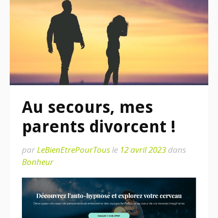
Au secours, mes
parents divorcent !
par
LeBienEtrePourTous
le
12 avril 2023
dans
Bonheur