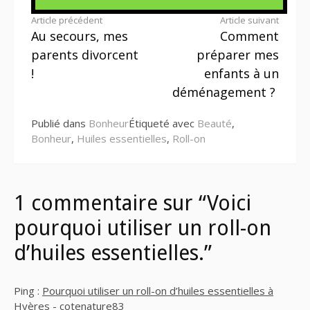
Lire
Article précédent
Article suivant
Au secours, mes
Comment
la
parents divorcent
préparer mes
suite
!
enfants à un
déménagement ?
Publié dans
Bonheur
Étiqueté avec
Beauté
,
Bonheur
,
Huiles essentielles
,
Roll-on
1 commentaire sur “Voici
pourquoi utiliser un roll-on
d’huiles essentielles.”
Ping :
Pourquoi utiliser un roll-on d’huiles essentielles à
Hyères - cotenature83