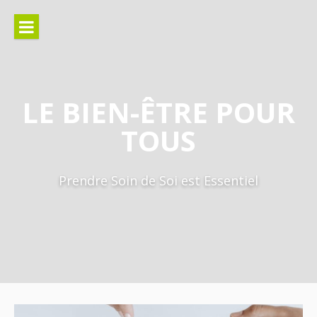
Aller
au
contenu
LE BIEN-ÊTRE POUR
TOUS
Prendre Soin de Soi est Essentiel