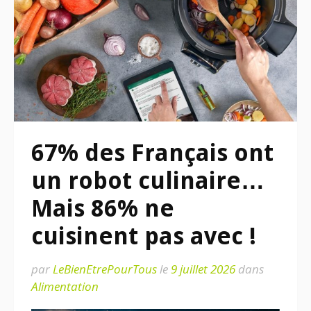
67% des Français ont
un robot culinaire…
Mais 86% ne
cuisinent pas avec !
par
LeBienEtrePourTous
le
9 juillet 2026
dans
Alimentation