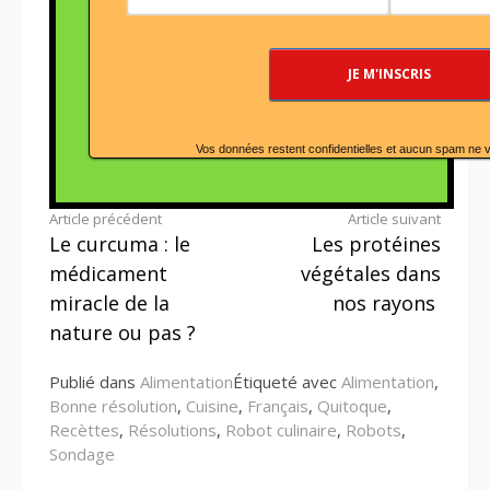
Vos données restent confidentielles et aucun spam ne 
Lire
Article précédent
Article suivant
Le curcuma : le
Les protéines
la
médicament
végétales dans
suite
miracle de la
nos rayons
nature ou pas ?
Publié dans
Alimentation
Étiqueté avec
Alimentation
,
Bonne résolution
,
Cuisine
,
Français
,
Quitoque
,
Recèttes
,
Résolutions
,
Robot culinaire
,
Robots
,
Sondage