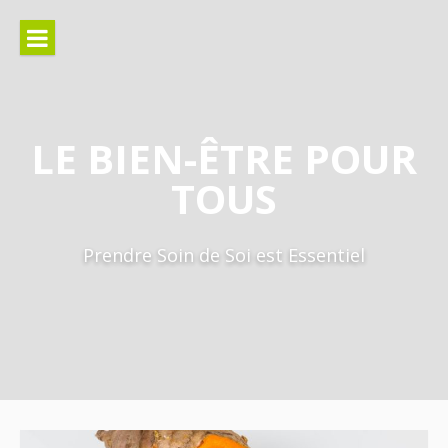
Aller
au
contenu
LE BIEN-ÊTRE POUR
TOUS
Prendre Soin de Soi est Essentiel