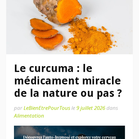
Le curcuma : le
médicament miracle
de la nature ou pas ?
par
LeBienEtrePourTous
le
9 juillet 2026
dans
Alimentation