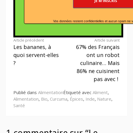
Vos données restent confidentielles et aucun spam ne 
Lire
Article précédent
Article suivant
Les bananes, à
67% des Français
la
quoi servent-elles
ont un robot
suite
?
culinaire… Mais
86% ne cuisinent
pas avec !
Publié dans
Alimentation
Étiqueté avec
Aliment
,
Alimentation
,
Bio
,
Curcuma
,
Épices
,
Inde
,
Nature
,
Santé