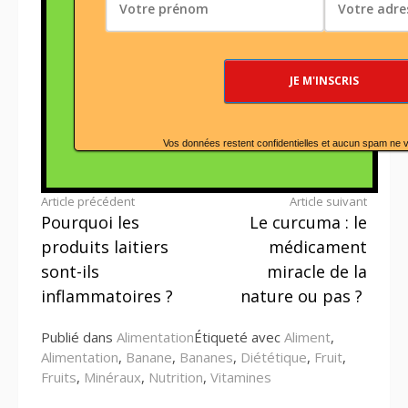
Vos données restent confidentielles et aucun spam ne 
Lire
Article précédent
Article suivant
Pourquoi les
Le curcuma : le
la
produits laitiers
médicament
suite
sont-ils
miracle de la
inflammatoires ?
nature ou pas ?
Publié dans
Alimentation
Étiqueté avec
Aliment
,
Alimentation
,
Banane
,
Bananes
,
Diététique
,
Fruit
,
Fruits
,
Minéraux
,
Nutrition
,
Vitamines