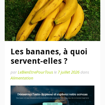
Les bananes, à quoi
servent-elles ?
par
LeBienEtrePourTous
le
7 juillet 2026
dans
Alimentation