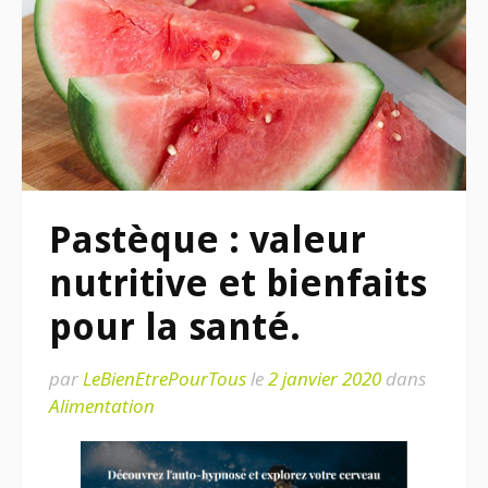
Pastèque : valeur
nutritive et bienfaits
pour la santé.
par
LeBienEtrePourTous
le
2 janvier 2020
dans
Alimentation