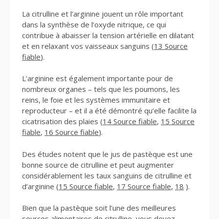
La citrulline et l’arginine jouent un rôle important
dans la synthèse de l’oxyde nitrique, ce qui
contribue à abaisser la tension artérielle en dilatant
et en relaxant vos vaisseaux sanguins (
13 Source
fiable
).
L’arginine est également importante pour de
nombreux organes – tels que les poumons, les
reins, le foie et les systèmes immunitaire et
reproducteur – et il a été démontré qu’elle facilite la
cicatrisation des plaies (
14 Source fiable
,
15 Source
fiable
,
16 Source fiable
).
Des études notent que le jus de pastèque est une
bonne source de citrulline et peut augmenter
considérablement les taux sanguins de citrulline et
d’arginine (
15 Source fiable
,
17 Source fiable
,
18
).
Bien que la pastèque soit l’une des meilleures
sources alimentaires de citrulline, vous devez