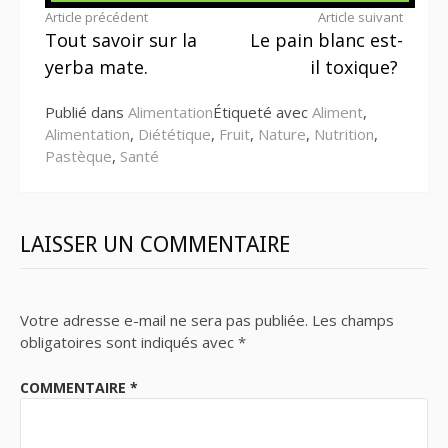
Lire
Article précédent
Article suivant
Tout savoir sur la
Le pain blanc est-
la
yerba mate.
il toxique?
suite
Publié dans
Alimentation
Étiqueté avec
Aliment
,
Alimentation
,
Diététique
,
Fruit
,
Nature
,
Nutrition
,
Pastèque
,
Santé
LAISSER UN COMMENTAIRE
Votre adresse e-mail ne sera pas publiée.
Les champs
obligatoires sont indiqués avec
*
COMMENTAIRE
*