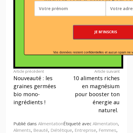
Vos données restent confidentielles et aucun spam ne 
Lire
Article précédent
Article suivant
Nouveauté : les
10 aliments riches
la
graines germées
en magnésium
suite
bio mono-
pour booster ton
ingrédients !
énergie au
naturel.
Publié dans
Alimentation
Étiqueté avec
Alimentation
,
Aliments
,
Beauté
,
Diététique
,
Entreprise
,
Femmes
,