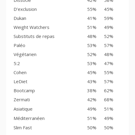
Dissocié
42%
58%
D’exclusion
55%
45%
Dukan
41%
59%
Weight Watchers
51%
49%
Substituts de repas
48%
52%
Paléo
53%
57%
Végétarien
52%
48%
5:2
53%
47%
Cohen
45%
55%
LeDiet
43%
57%
Bootcamp
38%
62%
Zermati
42%
68%
Asiatique
49%
51%
Méditerranéen
51%
49%
Slim Fast
50%
50%