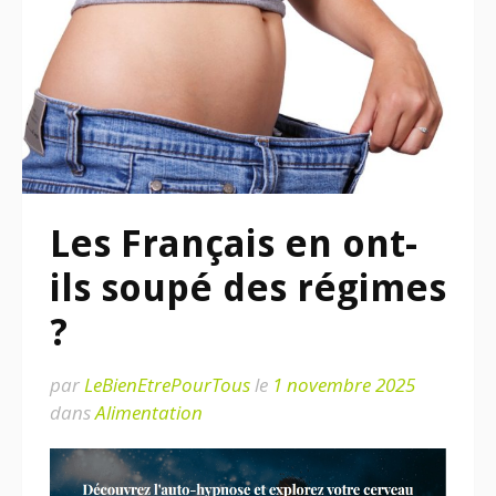
Les Français en ont-
ils soupé des régimes
?
par
LeBienEtrePourTous
le
1 novembre 2025
dans
Alimentation