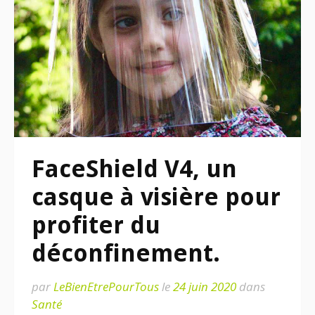
FaceShield V4, un
casque à visière pour
profiter du
déconfinement.
par
LeBienEtrePourTous
le
24 juin 2020
dans
Santé