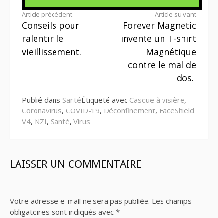
Lire
Article précédent
Article suivant
Conseils pour
Forever Magnetic
la
ralentir le
invente un T-shirt
suite
vieillissement.
Magnétique
contre le mal de
dos.
Publié dans
Santé
Étiqueté avec
Casque à visière
,
Coronavirus
,
COVID-19
,
Déconfinement
,
FaceShield
V4
,
NZI
,
Santé
,
Virus
LAISSER UN COMMENTAIRE
Votre adresse e-mail ne sera pas publiée.
Les champs
obligatoires sont indiqués avec
*