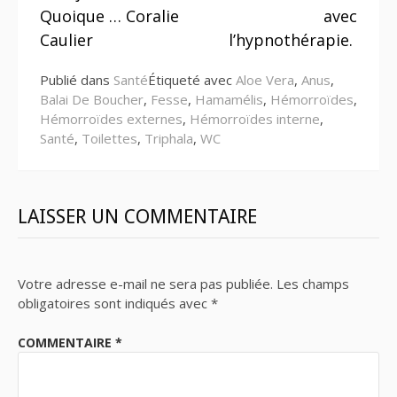
la
Quoique … Coralie
avec
suite
Caulier
l’hypnothérapie.
Publié dans
Santé
Étiqueté avec
Aloe Vera
,
Anus
,
Balai De Boucher
,
Fesse
,
Hamamélis
,
Hémorroïdes
,
Hémorroïdes externes
,
Hémorroïdes interne
,
Santé
,
Toilettes
,
Triphala
,
WC
LAISSER UN COMMENTAIRE
Votre adresse e-mail ne sera pas publiée.
Les champs
obligatoires sont indiqués avec
*
COMMENTAIRE
*