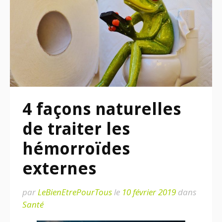
4 façons naturelles
de traiter les
hémorroïdes
externes
par
LeBienEtrePourTous
le
10 février 2019
dans
Santé