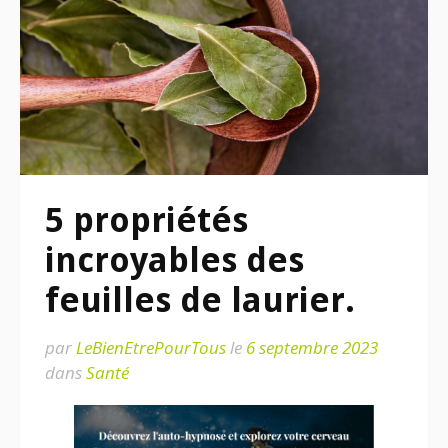
5 propriétés
incroyables des
feuilles de laurier.
par
LeBienEtrePourTous
le
6 septembre 2023
dans
Santé