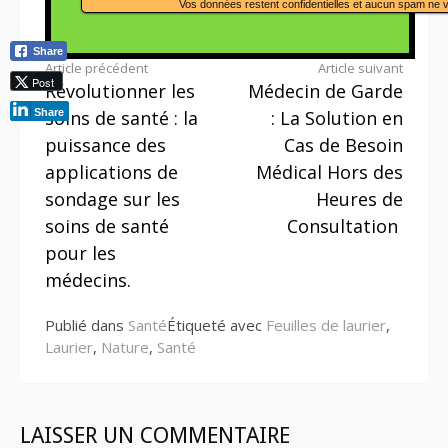
Vos données restent confidentielles et aucun spam ne 
Share
Lire
Article précédent
Article suivant
Post
Révolutionner les
Médecin de Garde
la
soins de santé : la
: La Solution en
Share
suite
puissance des
Cas de Besoin
applications de
Médical Hors des
sondage sur les
Heures de
soins de santé
Consultation
pour les
médecins.
Publié dans
Santé
Étiqueté avec
Feuilles de laurier
,
Laurier
,
Nature
,
Santé
LAISSER UN COMMENTAIRE