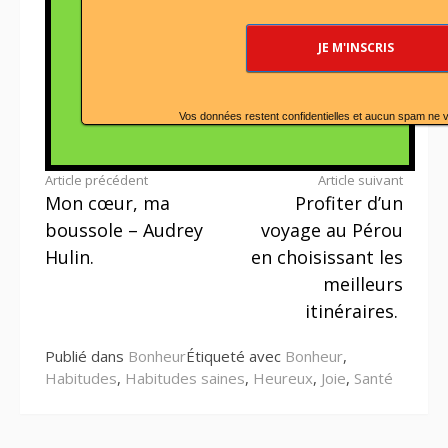
Vos données restent confidentielles et aucun spam ne 
Lire
Article précédent
Article suivant
Mon cœur, ma
Profiter d’un
la
boussole – Audrey
voyage au Pérou
suite
Hulin.
en choisissant les
meilleurs
itinéraires.
Publié dans
Bonheur
Étiqueté avec
Bonheur
,
Habitudes
,
Habitudes saines
,
Heureux
,
Joie
,
Santé