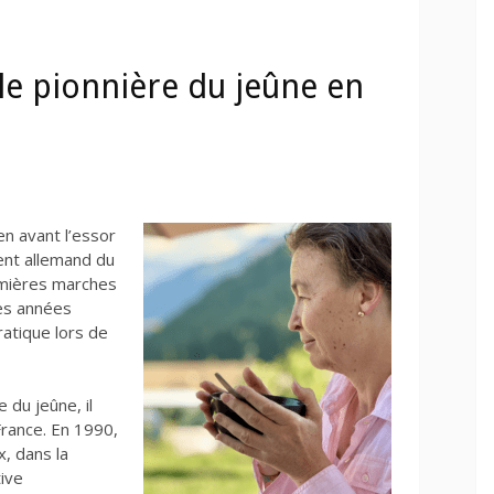
ale pionnière du jeûne en
ien avant l’essor
ent allemand du
emières marches
es années
ratique lors de
 du jeûne, il
France. En 1990,
x, dans la
tive