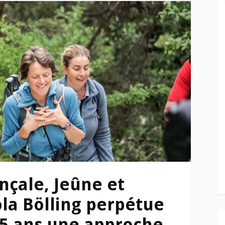
çale, Jeûne et
la Bölling perpétue
35 ans une approche