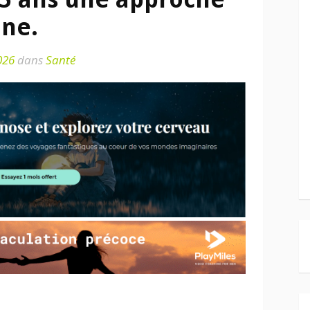
ûne.
026
dans
Santé