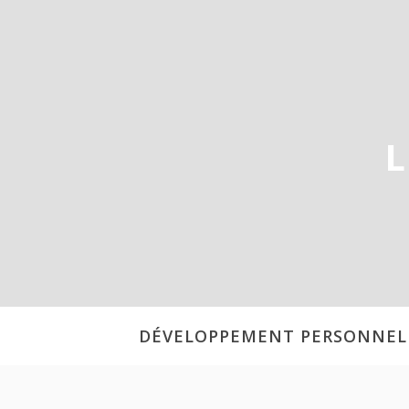
Aller
au
contenu
L
DÉVELOPPEMENT PERSONNEL