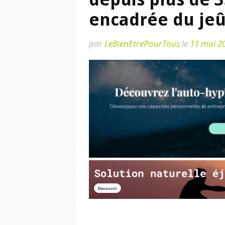
encadrée du je
par
LeBienEtrePourTous
le
11 mai 2