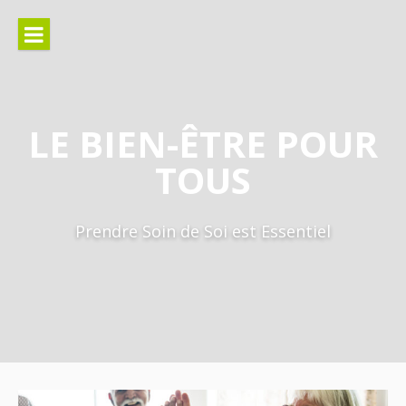
Aller
au
contenu
LE BIEN-ÊTRE POUR
TOUS
Prendre Soin de Soi est Essentiel