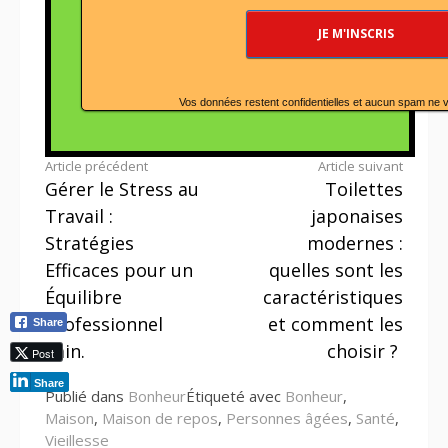
Vos données restent confidentielles et aucun spam ne 
Lire
Article précédent
Article suivant
Gérer le Stress au
Toilettes
la
Travail :
japonaises
suite
Stratégies
modernes :
Efficaces pour un
quelles sont les
Équilibre
caractéristiques
Professionnel
et comment les
Share
Sain.
choisir ?
Post
Share
Publié dans
Bonheur
Étiqueté avec
Bonheur
,
Maison
,
Maison de repos
,
Personnes âgées
,
Santé
,
Vieillesse