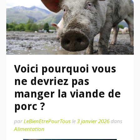
Voici pourquoi vous
ne devriez pas
manger la viande de
porc ?
par
LeBienEtrePourTous
le
3 janvier 2026
dans
Alimentation