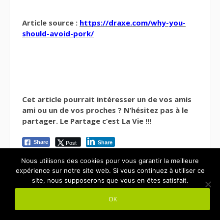
Article source :
https://draxe.com/why-you-
should-avoid-pork/
Cet article pourrait intéresser un de vos amis
ami ou un de vos proches ? N’hésitez pas à le
partager. Le Partage c’est La Vie !!!
Post
Share
Share
Nous utilisons des cookies pour vous garantir la meilleure
expérience sur notre site web. Si vous continuez à utiliser ce
site, nous supposerons que vous en êtes satisfait.
OK
Articles Connexes: