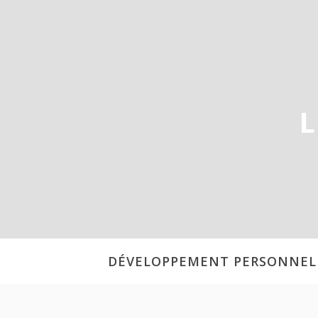
Aller
au
contenu
L
DÉVELOPPEMENT PERSONNEL