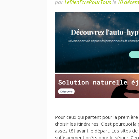
par
LeBienEtrePourTous
le
10 décem
Pour ceux qui partent pour la première 
choisir les itinéraires. C’est pourquoi
assez tôt avant le départ. Les
sites
de 
suffisamment prêts pour le séjour. Cep