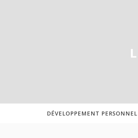
Aller
au
contenu
L
DÉVELOPPEMENT PERSONNEL