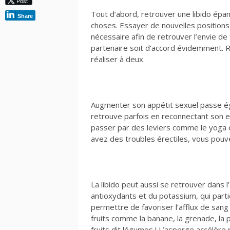
Post
Tout d’abord, retrouver une libido épan
Share
choses. Essayer de nouvelles positions
nécessaire afin de retrouver l’envie de f
partenaire soit d’accord évidemment. Re
réaliser à deux.
Augmenter son appétit sexuel passe éga
retrouve parfois en reconnectant son e
passer par des leviers comme le yoga ou
avez des troubles érectiles, vous pou
La libido peut aussi se retrouver dans 
antioxydants et du potassium, qui partic
permettre de favoriser l’afflux de san
fruits comme la banane, la grenade, la p
fruits dit légumes ! L’asperge accélère