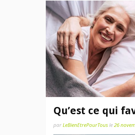
Qu’est ce qui fav
par
LeBienEtrePourTous
le
26 novem