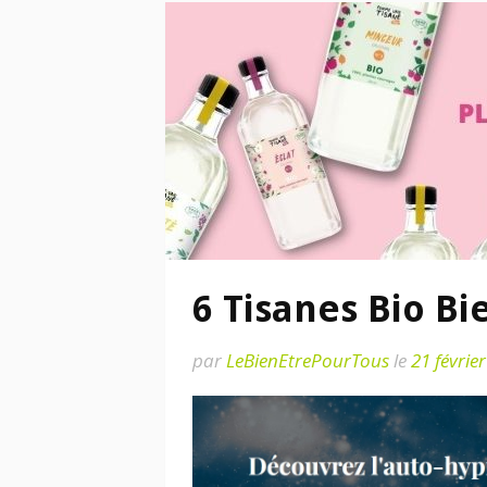
6 Tisanes Bio Bi
par
LeBienEtrePourTous
le
21 févrie