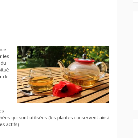
nce
r les
 du
itué
r de
es
hées qui sont utilisées (les plantes conservent ainsi
es actifs)