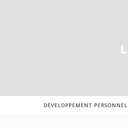
Aller
au
contenu
L
DÉVELOPPEMENT PERSONNEL