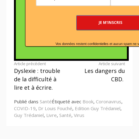
Vos données restent confidentielles et aucun spam ne 
Lire
Article précédent
Article suivant
Dyslexie : trouble
Les dangers du
la
de la difficulté à
CBD.
suite
lire et à écrire.
Publié dans
Santé
Étiqueté avec
Book
,
Coronavirus
,
COVID-19
,
Dr Louis Fouché
,
Edition Guy Trédaniel
,
Guy Trédaniel
,
Livre
,
Santé
,
Virus