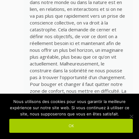
dans notre monde ou dans la nature est en
lien, en relations, en interactions et si on ne
va pas plus que rapidement vers un prise de
conscience collective, on va droit à la
catastrophe. Cela demande de cerner et
définir nos objectifs, de voir ce dont on a
réellement besoin ici et maintenant afin de
nous offrir un plus bel horizon, un imaginaire
plus agréable, plus beau que ce qu’on vit
actuellement. Malheureusement, le
construire dans la sobriété ne nous pousse
pas à trouver l’opportunité d’un changement.
Pour bouger et changer il faut quitter notre
zone de confort, nous mettre en difficulté. La
question à se poser est celle de savoir
Nous utilisons des cookies pour vous garantir la meilleure
quelle partie de notre vie actuelle nous
expérience sur notre site web. Si vous continuez à utiliser ce
sommes prêts à abandonner, à mettre en
site, nous supposerons que vous en êtes satisfait.
difficulté pour changer et faire face à ce
nouveau monde? Parce que ce n’est pas en
OK
accumulant des biens et en satisfaisant notre
petit confort matériel qu’on arrivera à être