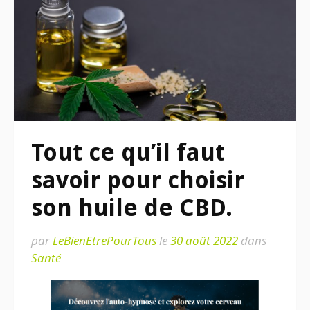
Tout ce qu’il faut
savoir pour choisir
son huile de CBD.
par
LeBienEtrePourTous
le
30 août 2022
dans
Santé