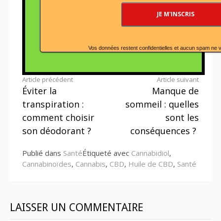
Vos données restent confidentielles et aucun spam ne 
Lire
Article précédent
Article suivant
Éviter la
Manque de
la
transpiration :
sommeil : quelles
suite
comment choisir
sont les
son déodorant ?
conséquences ?
Publié dans
Santé
Étiqueté avec
Cannabidiol
,
Cannabinoïdes
,
Cannabis
,
CBD
,
Huile de CBD
,
Santé
LAISSER UN COMMENTAIRE