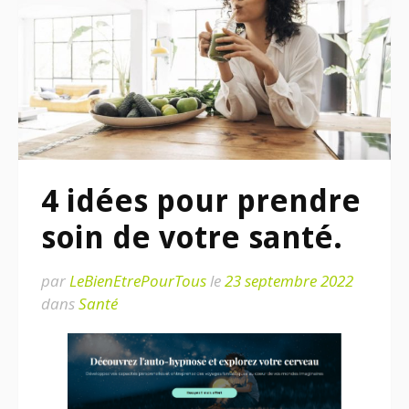
4 idées pour prendre
soin de votre santé.
par
LeBienEtrePourTous
le
23 septembre 2022
dans
Santé