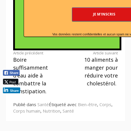
Vos données restent confidentielles et aucun spam ne 
Lire
Article précédent
Article suivant
Boire
10 aliments à
la
suffisamment
manger pour
suite
Share
d’eau aide à
réduire votre
Post
combattre la
cholestérol.
constipation.
Share
Publié dans
Santé
Étiqueté avec
Bien-être
,
Corps
,
Corps humain
,
Nutrition
,
Santé