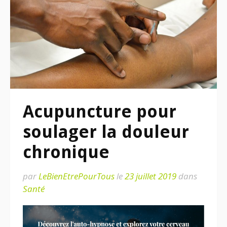
Acupuncture pour
soulager la douleur
chronique
par
LeBienEtrePourTous
le
23 juillet 2019
dans
Santé