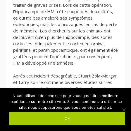
traiter de graves crises. Lors de cette opération,
l’hippocampe de HM a été coupé des deux côtés,
ce qui n’a pas amélioré ses symptômes
épileptiques, mais les a provoqués. en cas de perte
de mémoire. Les chercheurs sur les animaux ont
découvert qu’en plus de l’hippocampe, des zones
corticales, principalement le cortex entorhinal,
périrhinal et parahippocampique, ont également été
grattées pendant l’opération et, par conséquent,
HM a développé une amnésie.
Après cet incident désagréable, Stuart Zola-Morgan
et Larry Squire ont mené diverses études sur les
singes pour révéler leur légitimité. La dissection de
différentes régions du cerveau a décrit plus tard la
Nous utilisons des cookies pour vous garantir la meilleure
précision. Il est actuellement évident qu’une masse
expérience sur notre site web. Si vous continuez à utiliser ce
site, nous supposerons que vous en êtes satisfait.
d’amygdale n’est pas corrélée à une perte de
mémoire, mais tout dommage au cortex et à
OK
l’hippocampe peut entraîner une perte de mémoire.
La vérité la plus intéressante est que l’amnésie