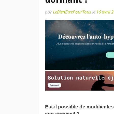
par
LeBienEtrePourTous
le
16 avril 
Est-il possible de modifier l
son sommeil
?