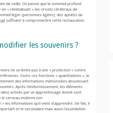
e de veille. On pense que le sommeil profond
n « réinitialisant » les circuits cérébraux de
 sommeil léger (personnes âgées), des apnées du
ruit
suffisent à compromettre cette restauration.
odifier les souvenirs ?
oire ne se limite pas à une « protection » contre
terférences. Outre ces fonctions « quantitatives », le
aitement des informations mémorisées aboutissant
 souvenirs. Après l’endormissement, les éléments
rales) activés par un apprentissage donné sont
 le cerveau endormi non
 » les informations qu’il vient d’apprendre. De fait, il
mportant et le secondaire mais aussi l’assimilation