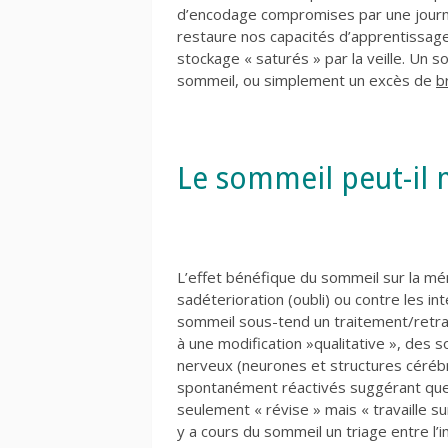
d’encodage compromises par une journé
restaure nos capacités d’apprentissage e
stockage « saturés » par la veille. Un
sommeil, ou simplement un excès de
b
Le sommeil peut-il m
L’effet bénéfique du sommeil sur la mém
sadéterioration (oubli) ou contre les in
sommeil sous-tend un traitement/retr
à une modification »qualitative », des
nerveux (neurones et structures céréb
spontanément réactivés suggérant que
seulement « révise » mais « travaille sur
y a cours du sommeil un triage entre l’i