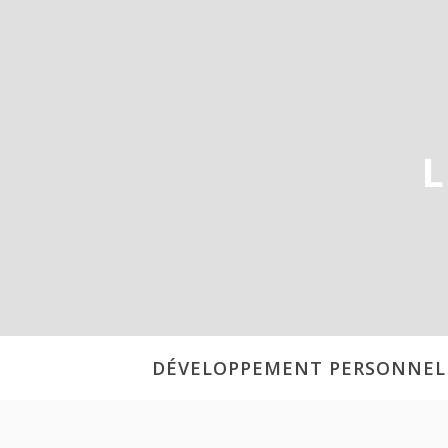
Aller
au
contenu
L
DÉVELOPPEMENT PERSONNEL