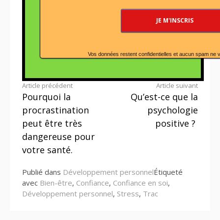
Vos données restent confidentielles et aucun spam ne 
Lire
Article précédent
Article suivant
Pourquoi la
Qu’est-ce que la
la
procrastination
psychologie
suite
peut être très
positive ?
dangereuse pour
votre santé.
Publié dans
Développement personnel
Étiqueté
avec
Bien-être
,
Confiance
,
Confiance en soi
,
Développement personnel
,
Stress
,
Trac