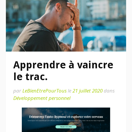
Apprendre à vaincre
le trac.
par
LeBienEtrePourTous
le
21 juillet 2020
dans
Développement personnel