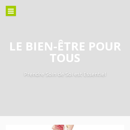
Aller
au
contenu
LE BIEN-ÊTRE POUR
TOUS
Prendre Soin de Soi est Essentiel