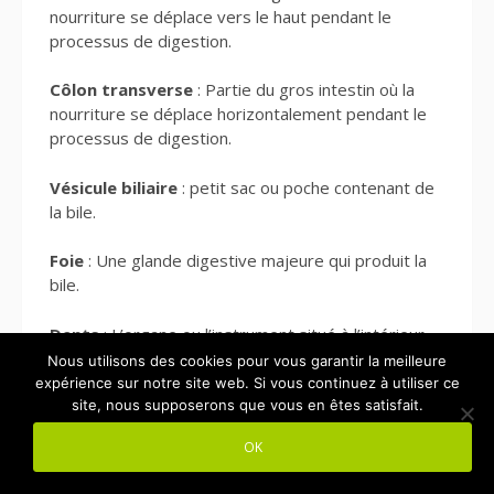
nourriture se déplace vers le haut pendant le
processus de digestion.
Côlon transverse
: Partie du gros intestin où la
nourriture se déplace horizontalement pendant le
processus de digestion.
Vésicule biliaire
: petit sac ou poche contenant de
la bile.
Foie
: Une glande digestive majeure qui produit la
bile.
Dents
: L’organe ou l’instrument situé à l’intérieur
de votre bouche ou de votre mâchoire qui est
Nous utilisons des cookies pour vous garantir la meilleure
utilisé pour couper et décomposer vos aliments
expérience sur notre site web. Si vous continuez à utiliser ce
avant qu’ils n’entrent dans le tube digestif.
site, nous supposerons que vous en êtes satisfait.
OK
Langue
: L’organe qui permet de goûter.